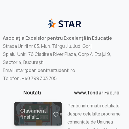
Asociația Excelsior pentru Excelență în Educație
Strada Unirii nr 83, Mun. Târgu Jiu, Jud. Gorj
Splaiul Unirii 76 Cladirea River Plaza, Corp A, Etajul 9,
Sector 4, București
Email: star@banipentrustudenti.ro
Telefon: +40 799 303 705
Noutăți
www.fonduri-ue.ro
Pentru informaţii detaliate
Clasament
despre celelalte programe
0
final al
cofinanţate de Uniunea
evaluării
planurilor de