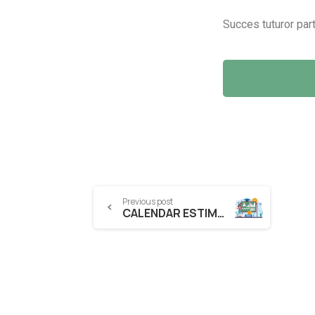
Succes tuturor part
Previous post
CALENDAR ESTIMATIV AL EVALUĂRII IN CADRUL PROIECTULUI STAR: Sprijin activ pentru Tinerii Antreprenori din Regiunea Sud-Vest Oltenia”, cod SMIS 140877