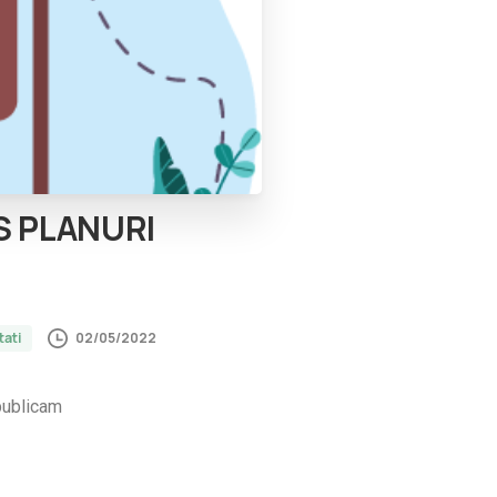
S
PLANURI
02/05/2022
ati
 publicam