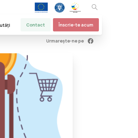
Contact
Înscrie-te acum
utăți
Urmarește-ne pe