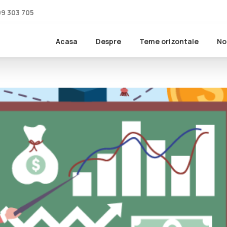
99 303 705
Acasa
Despre
Teme orizontale
No