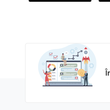
activ pentru
„S
Tinerii
ac
Antreprenori din
Ti
Regiunea Sud-
An
Vest Oltenia”
Re
Ve
Î