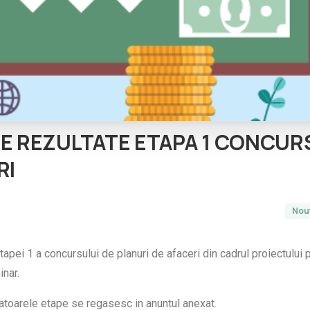
RE
REZULTATE
ETAPA
1
CONCUR
RI
Nout
 etapei 1 a concursului de planuri de afaceri din cadrul proiectului
inar.
atoarele etape se regasesc in anuntul anexat.