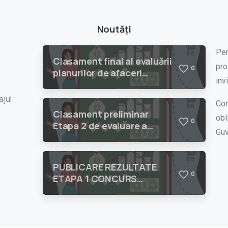
Noutăți
Pen
Clasament final al evaluării
pro
0
planurilor de afaceri
inv
depuse în cadrul
proiectului „STAR: Sprijin
ajul
Con
activ pentru Tinerii
Clasament preliminar
obl
Antreprenori din Regiunea
0
Etapa 2 de evaluare a
Sud-Vest Oltenia”
Guv
planurilor de afaceri
depuse în cadrul
proiectului „STAR: Sprijin
PUBLICARE REZULTATE
activ pentru Tinerii
0
ETAPA 1 CONCURS
Antreprenori din Regiunea
PLANURI DE AFACERI
Sud-Vest Oltenia”