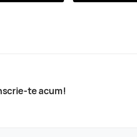
TAR: Sprijin
tiv pentru
nerii
treprenori din
giunea Sud-
st Oltenia”
nscrie-te acum!