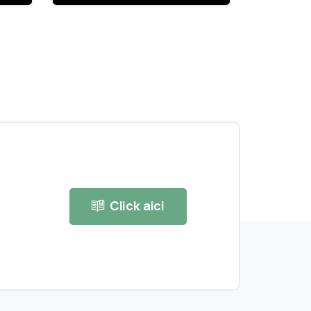
activ pentru
Tinerii
Antreprenori din
Regiunea Sud-
Vest Oltenia”, cod
SMIS 140877
Click aici