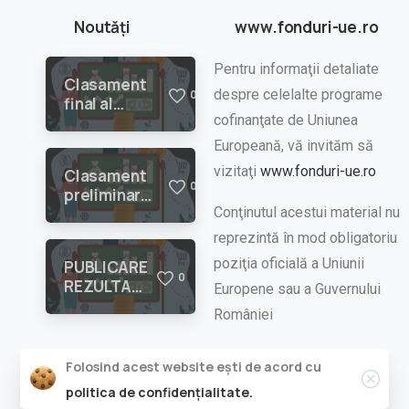
Noutăți
www.fonduri-ue.ro
Pentru informaţii detaliate
Clasament
despre celelalte programe
0
final al
cofinanţate de Uniunea
evaluării
planurilor de
Europeană, vă invităm să
afaceri
vizitaţi
www.fonduri-ue.ro
Clasament
depuse în
0
preliminar
cadrul
Etapa 2 de
Conţinutul acestui material nu
proiectului
evaluare a
„STAR:
reprezintă în mod obligatoriu
planurilor de
Sprijin activ
poziţia oficială a Uniunii
PUBLICARE
afaceri
pentru
0
REZULTATE
depuse în
Europene sau a Guvernului
Tinerii
ETAPA 1
cadrul
Antreprenori
României
CONCURS
proiectului
din Regiunea
PLANURI DE
„STAR:
Sud-Vest
AFACERI
Sprijin activ
Folosind acest website ești de acord cu
Oltenia”
pentru
politica de confidențialitate.
Tinerii